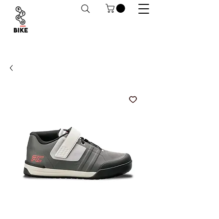
Despachos a todo Chile. Retiro en tiendas
habilitado.