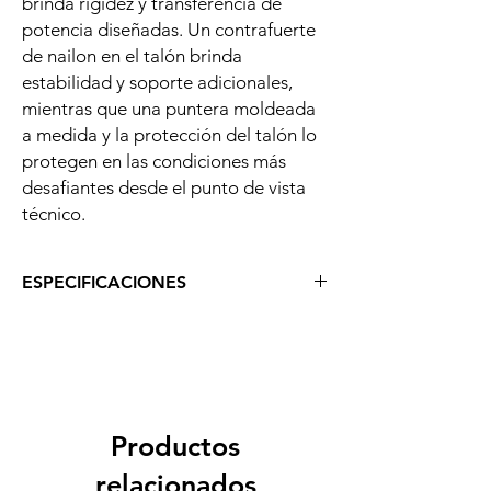
brinda rigidez y transferencia de
potencia diseñadas. Un contrafuerte
de nailon en el talón brinda
estabilidad y soporte adicionales,
mientras que una puntera moldeada
a medida y la protección del talón lo
protegen en las condiciones más
desafiantes desde el punto de vista
técnico.
ESPECIFICACIONES
TECNOLOGÍA ZAPATILLA RIDE CONCEPTS
TRANSITION
agarre máximo que indica el agarre máximo
para la suela del zapato que ofrece Ride
Concepts
Nuestro compuesto más suave y con mayor
Productos
agarre, MAX GRIP, está diseñado
relacionados
específicamente para lograr el máximo