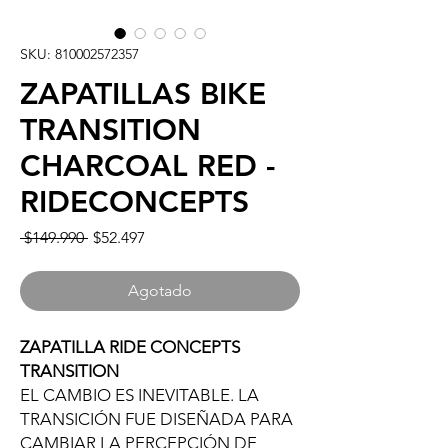
SKU: 810002572357
ZAPATILLAS BIKE
TRANSITION
CHARCOAL RED -
RIDECONCEPTS
Precio
Precio
 $149.990 
$52.497
de
oferta
Agotado
ZAPATILLA RIDE CONCEPTS
TRANSITION
EL CAMBIO ES INEVITABLE. LA
TRANSICIÓN FUE DISEÑADA PARA
CAMBIAR LA PERCEPCIÓN DE