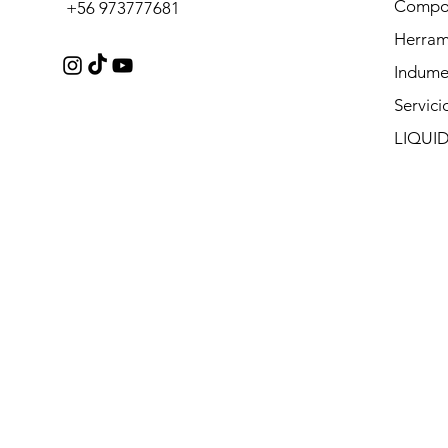
Compo
+56 973777681
Herram
Indume
Servici
LIQUI