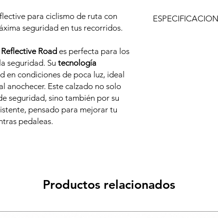
lective para ciclismo de ruta con
ESPECIFICACIO
áxima seguridad en tus recorridos.
Características
:
Reflectante
: Aume
 Reflective Road
es perfecta para los
de baja iluminació
 la seguridad. Su
tecnología
Uso
: Ciclismo de r
ad en condiciones de poca luz, ideal
Ajuste cómodo
: 
al anochecer. Este calzado no solo
ergonómico.
de seguridad, sino también por su
Materiales resiste
ideales para largas
istente, pensado para mejorar tu
ntras pedaleas.
Productos relacionados