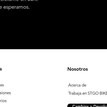
e esperamos.
a
Nosotros
tas
Acerca de
siones
Trabaja en STGO BIK
rios
Cambios y Devolu