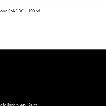
himano SM-DBOIL 100 ml
ciclismo en Santiago.