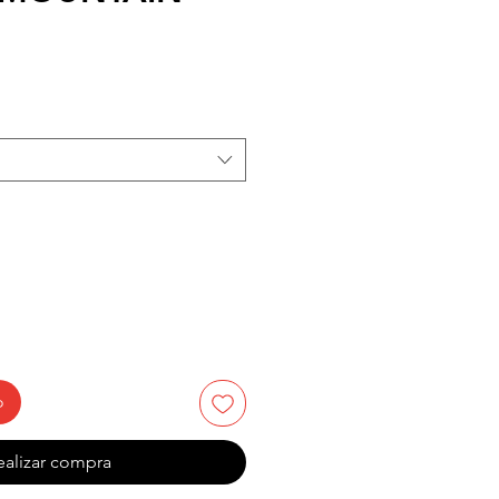
recio
e
ferta
o
ealizar compra